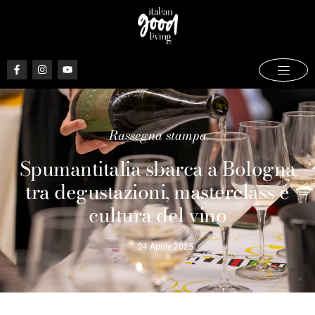
Rassegna stampa
Spumantitalia sbarca a Bologna
tra degustazioni, masterclass e
cultura del vino
24 Aprile 2025