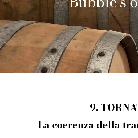
Bubble’s on
9. TORN
La coerenza della tra