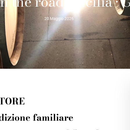
 the road • Sicilia • 
20 Maggio 2026
ATORE
dizione familiare