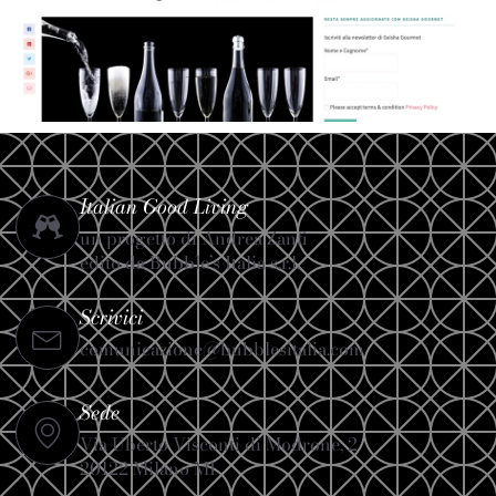
Italian Good Living
un progetto di Andrea Zanfi
edito da Bubble’s Italia s.r.l.
Scrivici
comunicazione@bubblesitalia.com
Sede
Via Uberto Visconti di Modrone, 2
20122 Milano MI