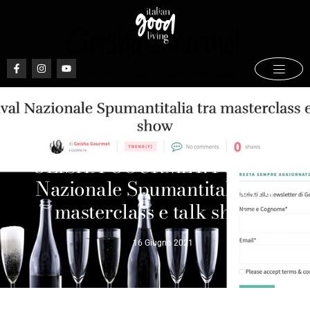
Rassegna stampa
GEISHA GOURMET: Festival
Nazionale Spumantitalia tra
masterclass e talk show
16 Giugno 2021