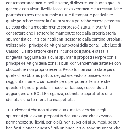
contemporaneamente, nell’insieme, di rilevare una buona qualità
generale con alcuni livelli di eccellenza veramente interessanti che
potrebbero servire da stimolo a tutto il comparto per definire
quale potrebbe essere la futura strada potrebbe essere percorsa.
La cosa che ha maggiormente sorpreso è stata, in
primis
, il
constatare che il settore ha mantenuto fede alla propria storia
spumantistica, iniziata negli anni sessanta dalla cantina Orsolani,
utilizzando il principe dei vitigni autoctoni della zona: l’Erbaluce di
Caluso. L’altro fattore che ha incuriosito il
panel
è stata la
longevità raggiunta da alcuni Spumanti proposti sempre con il
principe dei vitigni della zona; alcuni con vendemmie datate e con
sboccature non proprio recenti. Peccato non siano state più di
quelle che abbiamo potuto degustare, visto la piacevolezza
raggiunta, numero sufficiente però per poter affermare che
questo vitigno si presta in modo fantastico, riuscendo ad
aggiungere alle BOLLE eleganza, sobrietà e soprattutto una
identità e una territorialità inaspettata.
Tutti elementi che non si sono quasi mai evidenziati negli
spumanti più giovani proposti in degustazione cha avevano
permanenze sui lieviti, per lo più, non superiori ai 36 mesi. Se pur
ben fatti, e anche questo è già un buon inizio, sono spumanti che