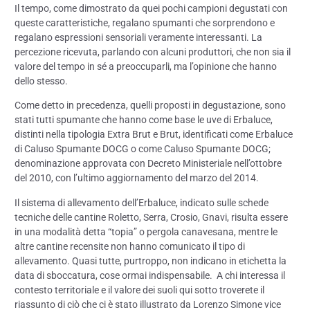
Il tempo, come dimostrato da quei pochi campioni degustati con
queste caratteristiche, regalano spumanti che sorprendono e
regalano espressioni sensoriali veramente interessanti. La
percezione ricevuta, parlando con alcuni produttori, che non sia il
valore del tempo in sé a preoccuparli, ma l’opinione che hanno
dello stesso.
Come detto in precedenza, quelli proposti in degustazione, sono
stati tutti spumante che hanno come base le uve di Erbaluce,
distinti nella tipologia Extra Brut e Brut, identificati come Erbaluce
di Caluso Spumante DOCG o come Caluso Spumante DOCG;
denominazione approvata con Decreto Ministeriale nell’ottobre
del 2010, con l’ultimo aggiornamento del marzo del 2014.
Il sistema di allevamento dell’Erbaluce, indicato sulle schede
tecniche delle cantine Roletto, Serra, Crosio, Gnavi, risulta essere
in una modalità detta “topia” o pergola canavesana, mentre le
altre cantine recensite non hanno comunicato il tipo di
allevamento. Quasi tutte, purtroppo, non indicano in etichetta la
data di sboccatura, cose ormai indispensabile. A chi interessa il
contesto territoriale e il valore dei suoli qui sotto troverete il
riassunto di ciò che ci è stato illustrato da Lorenzo Simone vice