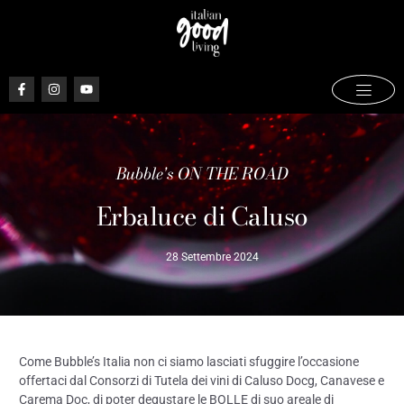
Bubble's ON THE ROAD
Erbaluce di Caluso
28 Settembre 2024
Come Bubble’s Italia non ci siamo lasciati sfuggire l’occasione
offertaci dal Consorzi di Tutela dei vini di Caluso Docg, Canavese e
Carema Doc, di poter degustare le BOLLE di suo areale di