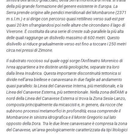
sinistra dell’antico ghiacciaio, detta Serra morenica di Ivrea: si tratta
della più grande formazione del genere esistente in Europa. La
Serra prende origine alle pendici meridionali del Mombarone (2371
m s.l.m.) e si dirige con percorso quasi rettilineo verso sud-est per
quasi 20 km sfrangiandosi poi nelle alture che circondano il lago di
Viverone. È costituita da una serie di creste sub-parallele la più alta
delle quali raggiunge un dislivello massimo di 600 metri. Questo
dislivello si riduce gradualmente verso est fino a toccare i 250 metri
circa nei pressi di Zimone.
Il substrato roccioso sul quale oggi sorge l’Anfiteatro Morenico di
Ivrea appartiene a tre distinte unità geologiche, separate tra loro
dalla linea Insubrica. Questa importante discontinuità tettonica si
divide nell’area biellese e canavesana in due faglie ad andamento
quasi parallelo: la Linea del Canavese Interna, più meridionale, e la
Linea del Canavese Esterna, più settentrionale. Nella zona dell’AMI a
nord della Linea del Canavese Esterna si trova la Zona Sesia-Lanzo,
composta principalmente da micascisti e, in genere, da rocce che
subirono processi metamorfici in profondità; essa comprende il
Mombarone in sinistra idrografica e il Monte Gregorio sul lato
opposto della Dora. Tra le due linee canavesane è compresa la zona
del Canavese, un’area geologicamente caratterizzata da tipi litologici