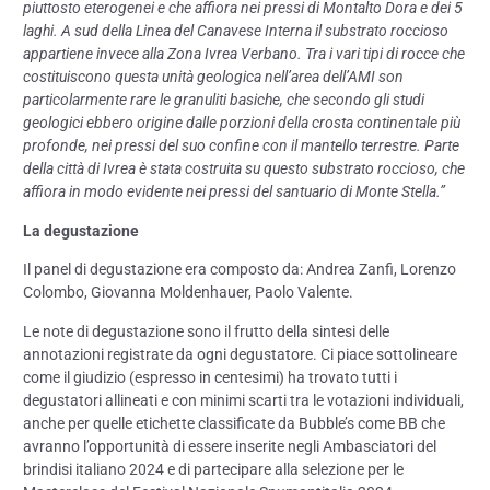
piuttosto eterogenei e che affiora nei pressi di Montalto Dora e dei 5
laghi. A sud della Linea del Canavese Interna il substrato roccioso
appartiene invece alla Zona Ivrea Verbano. Tra i vari tipi di rocce che
costituiscono questa unità geologica nell’area dell’AMI son
particolarmente rare le granuliti basiche, che secondo gli studi
geologici ebbero origine dalle porzioni della crosta continentale più
profonde, nei pressi del suo confine con il mantello terrestre. Parte
della città di Ivrea è stata costruita su questo substrato roccioso, che
affiora in modo evidente nei pressi del santuario di Monte Stella.”
La degustazione
Il panel di degustazione era composto da: Andrea Zanfi, Lorenzo
Colombo, Giovanna Moldenhauer, Paolo Valente.
Le note di degustazione sono il frutto della sintesi delle
annotazioni registrate da ogni degustatore. Ci piace sottolineare
come il giudizio (espresso in centesimi) ha trovato tutti i
degustatori allineati e con minimi scarti tra le votazioni individuali,
anche per quelle etichette classificate da Bubble’s come BB che
avranno l’opportunità di essere inserite negli Ambasciatori del
brindisi italiano 2024 e di partecipare alla selezione per le