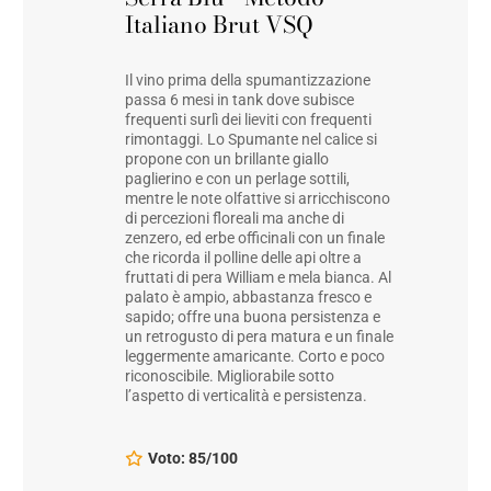
Italiano Brut VSQ
Il vino prima della spumantizzazione
passa 6 mesi in tank dove subisce
frequenti surlì dei lieviti con frequenti
rimontaggi. Lo Spumante nel calice si
propone con un brillante giallo
paglierino e con un perlage sottili,
mentre le note olfattive si arricchiscono
di percezioni floreali ma anche di
zenzero, ed erbe officinali con un finale
che ricorda il polline delle api oltre a
fruttati di pera William e mela bianca. Al
palato è ampio, abbastanza fresco e
sapido; offre una buona persistenza e
un retrogusto di pera matura e un finale
leggermente amaricante. Corto e poco
riconoscibile. Migliorabile sotto
l’aspetto di verticalità e persistenza.
Voto: 85/100