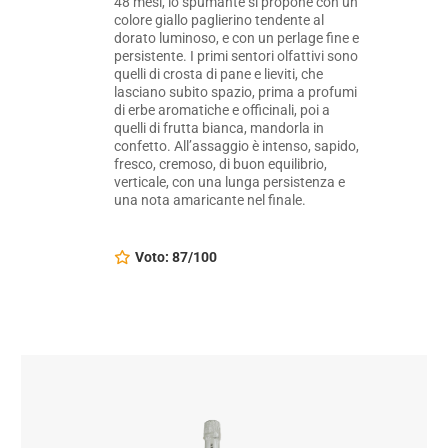
48 mesi, lo spumante si propone con un
colore giallo paglierino tendente al
dorato luminoso, e con un perlage fine e
persistente. I primi sentori olfattivi sono
quelli di crosta di pane e lieviti, che
lasciano subito spazio, prima a profumi
di erbe aromatiche e officinali, poi a
quelli di frutta bianca, mandorla in
confetto. All’assaggio è intenso, sapido,
fresco, cremoso, di buon equilibrio,
verticale, con una lunga persistenza e
una nota amaricante nel finale.
Voto: 87/100