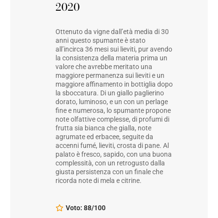
2020
Ottenuto da vigne dall’età media di 30
anni questo spumante è stato
all’incirca 36 mesi sui lieviti, pur avendo
la consistenza della materia prima un
valore che avrebbe meritato una
maggiore permanenza sui lieviti e un
maggiore affinamento in bottiglia dopo
la sboccatura. Di un giallo paglierino
dorato, luminoso, e un con un perlage
fine e numerosa, lo spumante propone
note olfattive complesse, di profumi di
frutta sia bianca che gialla, note
agrumate ed erbacee, seguite da
accenni fumé, lieviti, crosta di pane. Al
palato è fresco, sapido, con una buona
complessità, con un retrogusto dalla
giusta persistenza con un finale che
ricorda note di mela e citrine.
Voto: 88/100