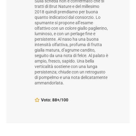
Sulla scheda non è confermato che si
tratti di Brut Nature e del millesimo
2018 quindi prendiamo per buona
quanto indicatoci dal consorzio. Lo
spumante si propone all’esame
olfattivo con un colore giallo paglierino,
luminoso, e con un perlage fine e
persistente. Al naso ha una buona
intensità olfattiva, profuma di frutta
gialla matura, d’agrume candito,
seguito da una nota di felce. Al palato è
ampio, fresco, sapido. Una bella
verticalità sostiene con una lunga
persistenza; chiude con un retrogusto
di pompelmo e una nota delicatamente
ammandorlata.
Voto: 88+/100