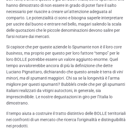
hanno dimostrato di non essere in grado di poter fare il salto
necessario per riuscire a creare un’attenzione adeguata al
comparto. Le potenzialità ci sono e bisogna saperle interpretare
per uscire dal buono e entrare nel bello, magari salendo la scala
delle quotazioni che le piccole denominazioni devono salire per
farsi notare dai mercati.
Si capisce che per queste aziende lo Spumante non è il loro
core
business
, ma proprio per questo per loro fattore “tempo” per le
loro BOLLE potrebbe essere un valore aggiunto enorme. Quel
tempo avvalorerebbe ancora di più la definizione che dette
Luciano Pignattaro, dichiarando che questo areale è terra di
vini
minori, ma di spumanti maggiori
. Chi sa se la longevità è l’arma
migliore per questi spumanti? Bubble’s crede che per gli spumanti
italiani realizzati da vitigni autoctoni, in generale, sia
imprescindibile. Le nostre degustazioni in giro per l’Italia lo
dimostrano.
Il tempo aiuta a costruire il tratto distintivo delle BOLLE territoriali
nei confronti di un mercato che ricerca l’originalità e distinguibilità
nei prodotti.