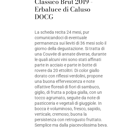
Classico Brut 2019 -
Erbaluce di Caluso
DOCG
La scheda recita 24 mesi, pur
comunicandoci di eventuale
permanenza sui lieviti di 36 mesi solo il
giorno della degustazione. Si tratta di
una Couvée di annate diverse, durante
le quali alcuni vini sono stati affinati
parte in acciaio e parte in botte di
rovere da 20 ettolitri. Di color giallo
dorato con riflessi verdolini, propone
una buona effervescenza e note
olfattive floreali di fiori di sambuco,
giglio, di frutta a polpa gialla, con un
tocco agrumato, seguite da note di
pasticceria e vegetali di giuggiole. In
bocca è voluminoso, fresco, sapido,
verticale, cremoso; buona la
persistenza con retrogusto fruttato.
Semplice ma dalla piacevolissima beva.