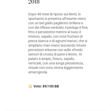
2018
Dopo 48 mesi di riposo sui lieviti, lo
spumante si presenta all’esame visivo
con un bel giallo paglierino brillane e
con dei riflessi verdolini; il perlage è fine,
fitto e persistente mentre al naso è
intenso, sapido, con note fruttate di
pesca bianca e di agrumi maturi, che si
ampliano man mano lasciando intuire
percezioni erbacee con sullo sfondo
sentori di crosta di pane e lievito. Al
palato è ampio, fresco, sapido,
verticale, con una lunga persistenza,
chiude con nota citrina leggermente
amarognola.
Voto: 89/100 BB