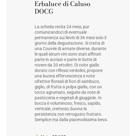
Erbaluce di Caluso
DOCG
La scheda recita 24 mesi, pur
comunicandoci di eventuale
permanenza sui lieviti di 36 mesi solo il
giorno della degustazione. Si tratta di
una Couvée di annate diverse, durante
le quali alcuni vini sono stati affinati
parte in acciaio e parte in botte di
rovere da 20 ettolitri. Di color giallo
dorato con riflessi verdolini, propone
una buona effervescenza e note
olfattive floreali di fiori di sambuco,
giglio, di frutta a polpa gialla, con un
tocco agrumato, seguite da note di
pasticceria e vegetali di giuggiole. In
bocca è voluminoso, fresco, sapido,
verticale, cremoso; buona la
persistenza con retrogusto fruttato.
Semplice ma dalla piacevolissima beva.