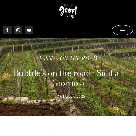
Bubble's ON THE ROAD
Bubble’s on the road • Sicilia •
Giorno 5
16 Maggio 2026