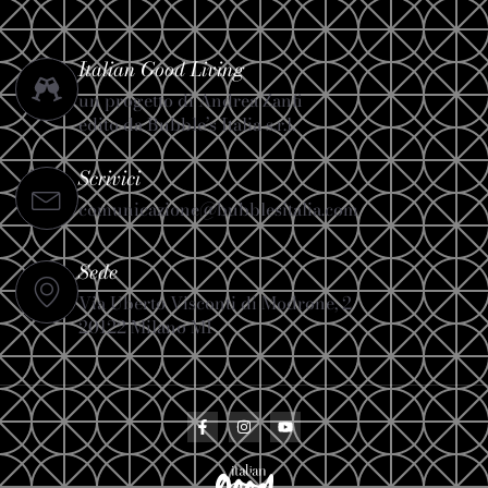
Italian Good Living
un progetto di Andrea Zanfi
edito da Bubble’s Italia s.r.l.
Scrivici
comunicazione@bubblesitalia.com
Sede
Via Uberto Visconti di Modrone, 2
20122 Milano MI