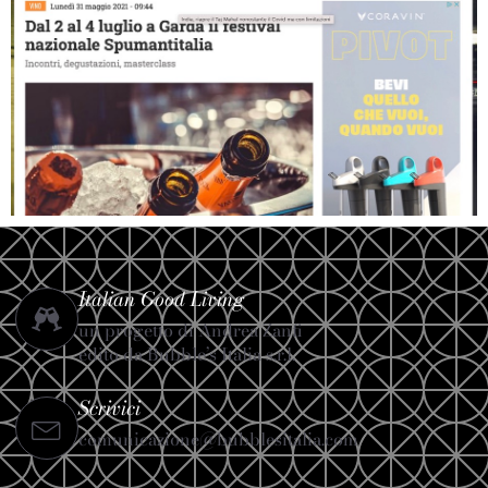
Italian Good Living
un progetto di Andrea Zanfi
edito da Bubble’s Italia s.r.l.
Scrivici
comunicazione@bubblesitalia.com