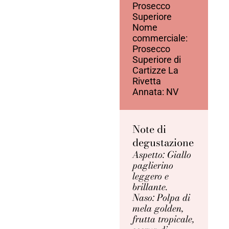
Prosecco
Superiore
Nome
commerciale:
Prosecco
Superiore di
Cartizze La
Rivetta
Annata: NV
Note di
degustazione
Aspetto: Giallo
paglierino
leggero e
brillante.
Naso: Polpa di
mela golden,
frutta tropicale,