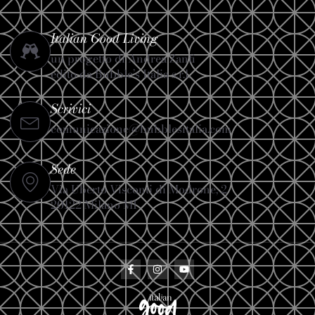
Italian Good Living
un progetto di Andrea Zanfi
edito da Bubble’s Italia s.r.l.
Scrivici
comunicazione@bubblesitalia.com
Sede
Via Uberto Visconti di Modrone, 2
20122 Milano MI