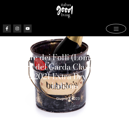
Podere dei Folli (Lombardia),
Riviera del Garda Classico Rosé
Bèspoi 2021 Extra Dry – Metodo
italiano
Giugno 3, 2023