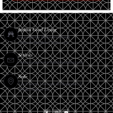
Italian Good Living
un progetto di Andrea Zanfi
edito da Bubble’s Italia s.r.l.
Scrivici
comunicazione@bubblesitalia.com
Sede
Via Uberto Visconti di Modrone, 2
20122 Milano MI