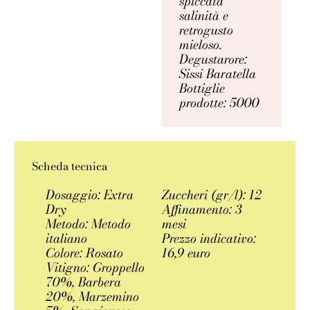
spiccata
salinità e
retrogusto
mieloso.
Degustarore:
Sissi Baratella
Bottiglie
prodotte: 5000
Scheda tecnica
Dosaggio: Extra
Zuccheri (gr/l): 12
Dry
Affinamento: 3
Metodo: Metodo
mesi
italiano
Prezzo indicativo:
Colore: Rosato
16,9 euro
Vitigno: Groppello
70%, Barbera
20%, Marzemino