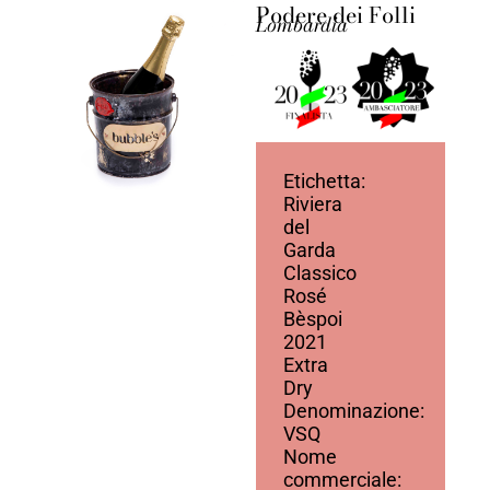
Podere dei Folli
Lombardia
Etichetta:
Riviera
del
Garda
Classico
Rosé
Bèspoi
2021
Extra
Dry
Denominazione:
VSQ
Nome
commerciale: