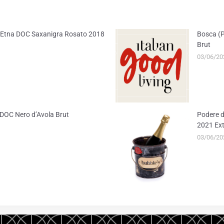
ER
EMAIL
) – Etna DOC Saxanigra Rosato 2018
Bosca (P
Brut
03/06/20
ia DOC Nero d’Avola Brut
Podere d
2021 Ext
03/06/20