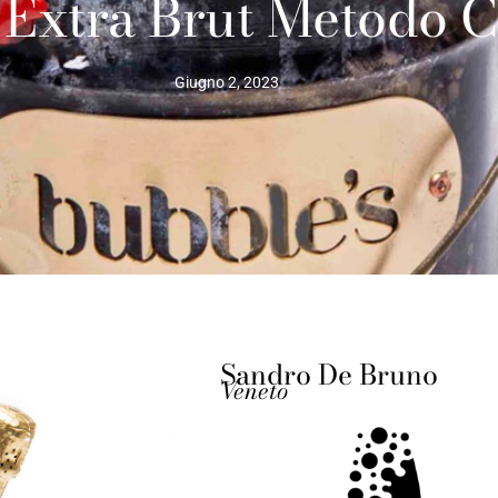
 Extra Brut Metodo C
Giugno 2, 2023
Sandro De Bruno
Veneto