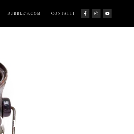
BUBBLE’S.COM
CONTATTI
 Durello DOC