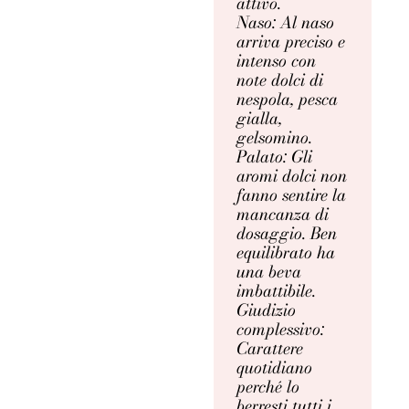
attivo.
Naso: Al naso
arriva preciso e
intenso con
note dolci di
nespola, pesca
gialla,
gelsomino.
Palato: Gli
aromi dolci non
fanno sentire la
mancanza di
dosaggio. Ben
equilibrato ha
una beva
imbattibile.
Giudizio
complessivo:
Carattere
quotidiano
perché lo
berresti tutti i