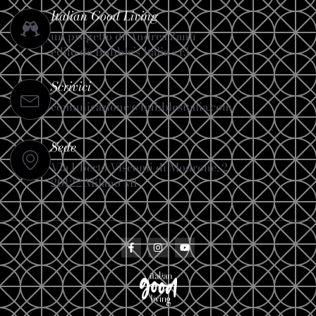
Italian Good Living
un progetto di Andrea Zanfi
edito da Bubble’s Italia s.r.l.
Scrivici
comunicazione@bubblesitalia.com
Sede
Via Uberto Visconti di Modrone, 2
20122 Milano MI