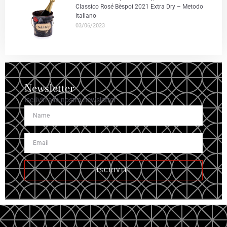
Classico Rosé Bèspoi 2021 Extra Dry – Metodo
italiano
03/06/2023
Newsletter
Iscriviti alla nostra newsletter
ISCRIVITI