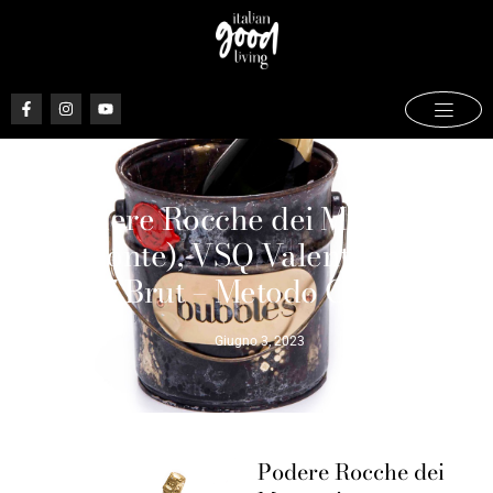
Podere Rocche dei Manzoni
(Piemonte), VSQ Valentino Rosé
2017 Brut – Metodo Classico
Giugno 3, 2023
Podere Rocche dei