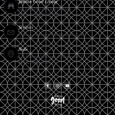
Italian Good Living
un progetto di Andrea Zanfi
edito da Bubble’s Italia s.r.l.
Scrivici
comunicazione@bubblesitalia.com
Sede
Via Uberto Visconti di Modrone, 2
20122 Milano MI
Tutti i diritti riservati.