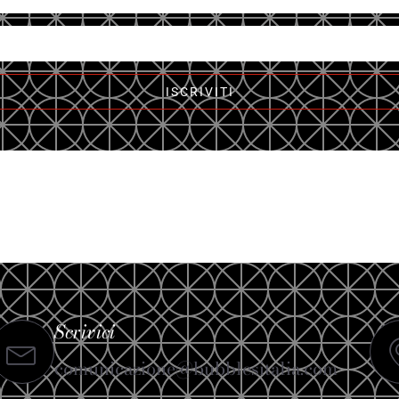
ISCRIVITI
Scrivici
comunicazione@bubblesitalia.com