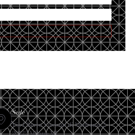
Sede
Via Uberto Visconti di Modrone, 2
20122 Milano MI