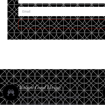
Italian Good Living
un progetto di Andrea Zanfi
edito da Bubble’s Italia s.r.l.