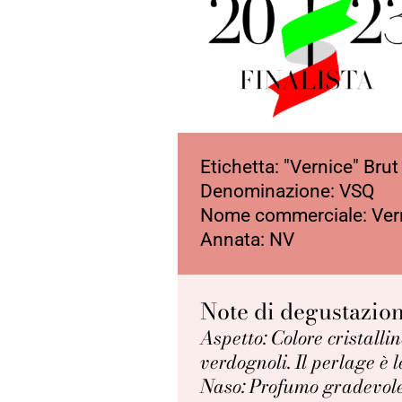
Etichetta: "Vernice" Brut
Denominazione: VSQ
Nome commerciale: Ver
Annata: NV
Note di degustazio
Aspetto: Colore cristallin
verdognoli. Il perlage è l
Naso: Profumo gradevole