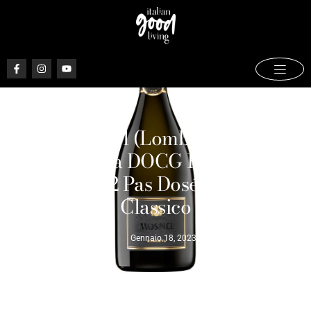
Mosnel (Lombardia),
Franciacorta DOCG Riserva 2007
Ried. 2022 Pas Dosé – Metodo
Classico
Gennaio 18, 2023