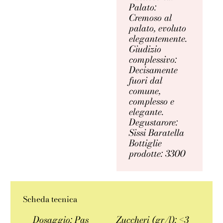
Palato:
Cremoso al
palato, evoluto
elegantemente.
Giudizio
complessivo:
Decisamente
fuori dal
comune,
complesso e
elegante.
Degustarore:
Sissi Baratella
Bottiglie
prodotte: 3300
Scheda tecnica
Dosaggio: Pas
Zuccheri (gr/l): <3