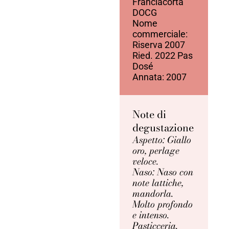
Franciacorta
DOCG
Nome
commerciale:
Riserva 2007
Ried. 2022 Pas
Dosé
Annata: 2007
Note di
degustazione
Aspetto: Giallo
oro, perlage
veloce.
Naso: Naso con
note lattiche,
mandorla.
Molto profondo
e intenso.
Pasticceria.