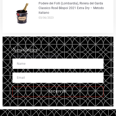
Podere dei Folli (Lombardia), Riviera del Garda
Classico Rosé Bèspoi 2021 Extra Dry – Metodo
italiano
03/06/2023
Newsletter
Iscriviti alla nostra newsletter
ISCRIVITI