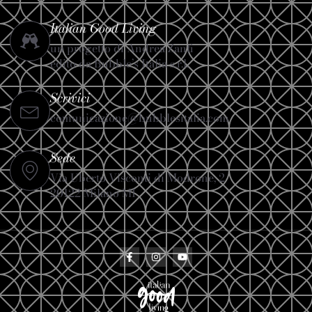
Italian Good Living
un progetto di Andrea Zanfi
edito da Bubble’s Italia s.r.l.
Scrivici
comunicazione@bubblesitalia.com
Sede
Via Uberto Visconti di Modrone, 2
20122 Milano MI