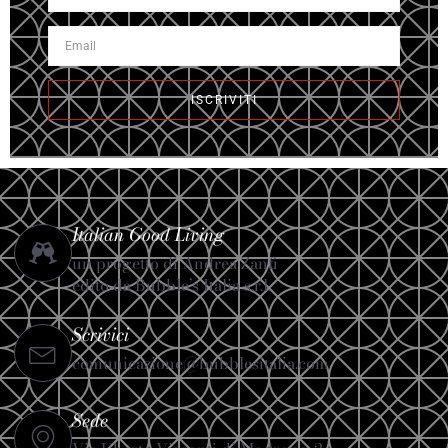
ISCRIVITI
Italian Good Living
un progetto di Andrea Zanfi
edito da Bubble’s Italia s.r.l.
Scrivici
comunicazione@bubblesitalia.com
Sede