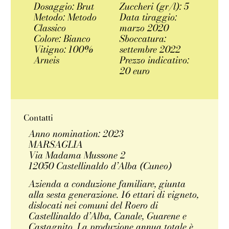
Dosaggio: Brut
Zuccheri (gr/l): 5
Metodo: Metodo
Data tiraggio:
Classico
marzo 2020
Colore: Bianco
Sboccatura:
Vitigno: 100%
settembre 2022
Arneis
Prezzo indicativo:
20 euro
Contatti
Anno nomination: 2023
MARSAGLIA
Via Madama Mussone 2
12050 Castellinaldo d’Alba (Cuneo)
Azienda a conduzione familiare, giunta
alla sesta generazione. 16 ettari di vigneto,
dislocati nei comuni del Roero di
Castellinaldo d’Alba, Canale, Guarene e
Castagnito. La produzione annua totale è