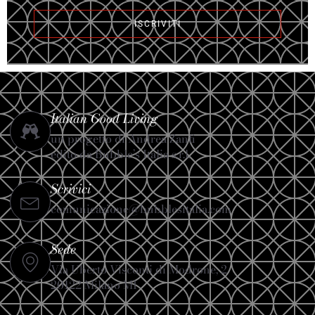
ISCRIVITI
Italian Good Living
un progetto di Andrea Zanfi
edito da Bubble’s Italia s.r.l.
Scrivici
comunicazione@bubblesitalia.com
Sede
Via Uberto Visconti di Modrone, 2
20122 Milano MI