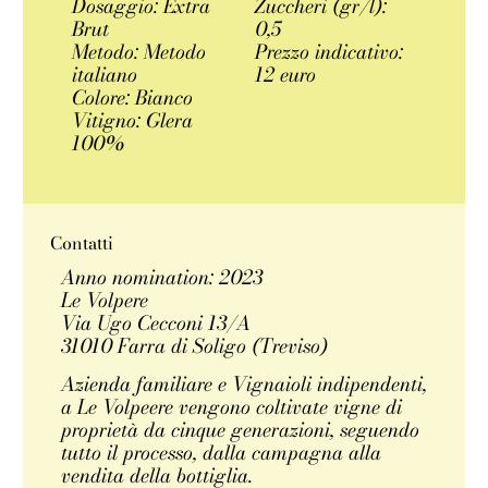
Dosaggio: Extra
Zuccheri (gr/l):
Brut
0,5
Metodo: Metodo
Prezzo indicativo:
italiano
12 euro
Colore: Bianco
Vitigno: Glera
100%
Contatti
Anno nomination: 2023
Le Volpere
Via Ugo Cecconi 13/A
31010 Farra di Soligo (Treviso)
Azienda familiare e Vignaioli indipendenti,
a Le Volpeere vengono coltivate vigne di
proprietà da cinque generazioni, seguendo
tutto il processo, dalla campagna alla
vendita della bottiglia.