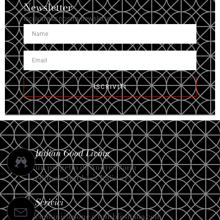
Newsletter
Iscriviti alla nostra newsletter
ISCRIVITI
Italian Good Living
un progetto di Andrea Zanfi
edito da Bubble’s Italia s.r.l.
Scrivici
comunicazione@bubblesitalia.com