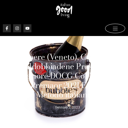
Le Volpere (Veneto), Conegliano
Valdobbiadene Prosecco
Superiore DOCG Còl Miliane
Rive di Premaor 2021 Extra Brut –
Metodo italiano
Gennaio 3, 2023