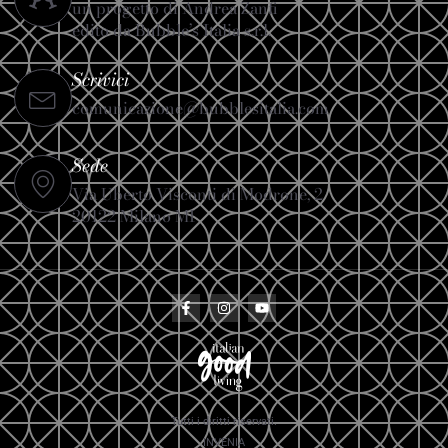
un progetto di Andrea Zanfi
edito da Bubble’s Italia s.r.l.
Scrivici
comunicazione@bubblesitalia.com
Sede
Via Uberto Visconti di Modrone, 2
20122 Milano MI
Tutti i diritti riservati.
INVENIA