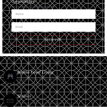
Newsletter
Iscriviti alla nostra newsletter
ISCRIVITI
Italian Good Living
un progetto di Andrea Zanfi
edito da Bubble’s Italia s.r.l.
Scrivici
comunicazione@bubblesitalia.com