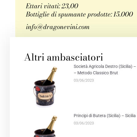
Ettari vitati: 23,00
Bottiglie di spumante prodotte: 15.000
info@dragonevini.com
FACEBOOK
TWITT
Altri ambasciatori
Società Agricola Destro (Sicilia
– Metodo Classico Brut
03/06/2023
Principi di Butera (Sicilia) – Sicil
03/06/2023