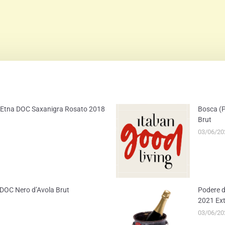
ER
EMAIL
) – Etna DOC Saxanigra Rosato 2018
Bosca (P
Brut
03/06/20
ia DOC Nero d’Avola Brut
Podere d
2021 Ext
03/06/20