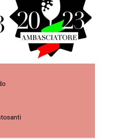
do
tosanti