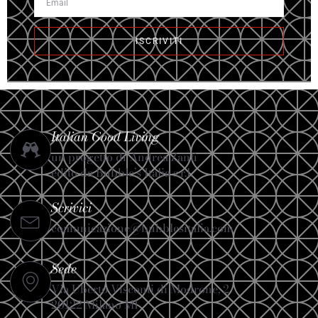
ISCRIVITI
Italian Good Living
un progetto di Andrea Zanfi
edito da Bubble’s Italia s.r.l.
Scrivici
comunicazione@bubblesitalia.com
Sede
Via Uberto Visconti di Modrone, 2
20122 Milano MI