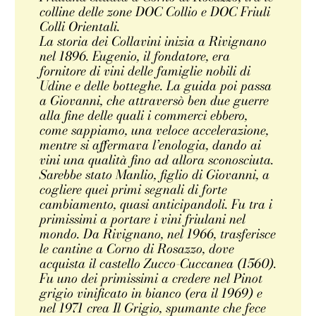
colline delle zone DOC Collio e DOC Friuli
Colli Orientali.
La storia dei Collavini inizia a Rivignano
nel 1896. Eugenio, il fondatore, era
fornitore di vini delle famiglie nobili di
Udine e delle botteghe. La guida poi passa
a Giovanni, che attraversò ben due guerre
alla fine delle quali i commerci ebbero,
come sappiamo, una veloce accelerazione,
mentre si affermava l’enologia, dando ai
vini una qualità fino ad allora sconosciuta.
Sarebbe stato Manlio, figlio di Giovanni, a
cogliere quei primi segnali di forte
cambiamento, quasi anticipandoli. Fu tra i
primissimi a portare i vini friulani nel
mondo. Da Rivignano, nel 1966, trasferisce
le cantine a Corno di Rosazzo, dove
acquista il castello Zucco-Cuccanea (1560).
Fu uno dei primissimi a credere nel Pinot
grigio vinificato in bianco (era il 1969) e
nel 1971 crea Il Grigio, spumante che fece