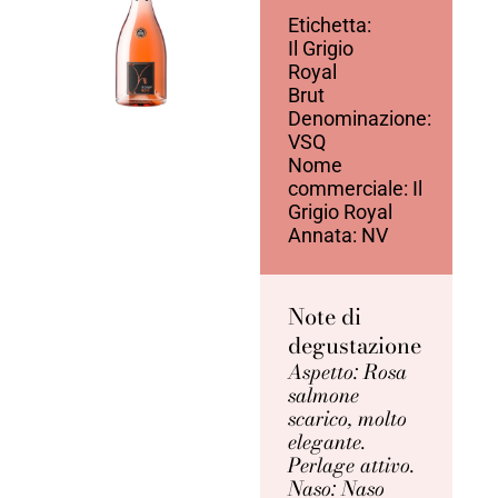
Etichetta:
Il Grigio
Royal
Brut
Denominazione:
VSQ
Nome
commerciale: Il
Grigio Royal
Annata: NV
Note di
degustazione
Aspetto: Rosa
salmone
scarico, molto
elegante.
Perlage attivo.
Naso: Naso