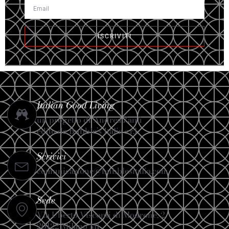
ISCRIVITI
Italian Good Living
un progetto di Andrea Zanfi
edito da Bubble’s Italia s.r.l.
Scrivici
comunicazione@bubblesitalia.com
Sede
Via Uberto Visconti di Modrone, 2
20122 Milano MI