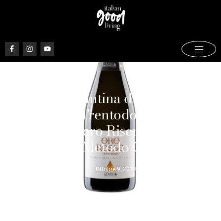
Cembra Cantina di Montagna
(Trentino), Trentodoc Oro Rosso
Dosaggio Zero Riserva 2017 Pas
Dosé – Metodo Classico
Ottobre 9, 2022