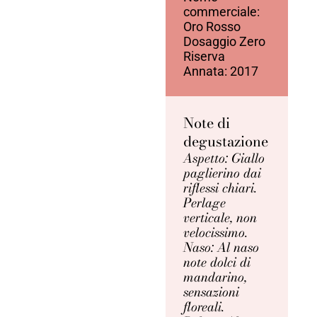
commerciale:
Oro Rosso
Dosaggio Zero
Riserva
Annata: 2017
Note di
degustazione
Aspetto: Giallo
paglierino dai
riflessi chiari.
Perlage
verticale, non
velocissimo.
Naso: Al naso
note dolci di
mandarino,
sensazioni
floreali.