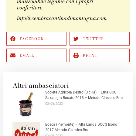
indissolubile legame con i propri
conferitori.
info@cembracantinadimontagna.com
FACEBOOK
TWITTER
EMAIL
PRINT
Altri ambasciatori
Società Agricola Destro (Sicilia) – Etna DOC
Saxanigra Rosato 2018 – Metodo Classico Brut
03/06/2023
Bosca (Piemonte) – Alta Langa DOCG Ispiro
2017 Metodo Classico Brut
03/06/2023