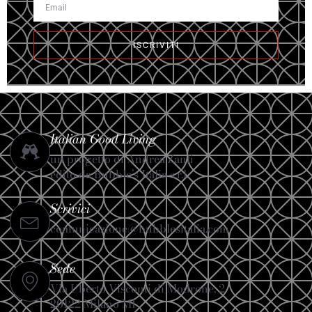
ISCRIVITI
Italian Good Living
un progetto di Andrea Zanfi
edito da Bubble’s Italia s.r.l.
Scrivici
comunicazione@bubblesitalia.com
Sede
Via Uberto Visconti di Modrone, 2
20122 Milano MI