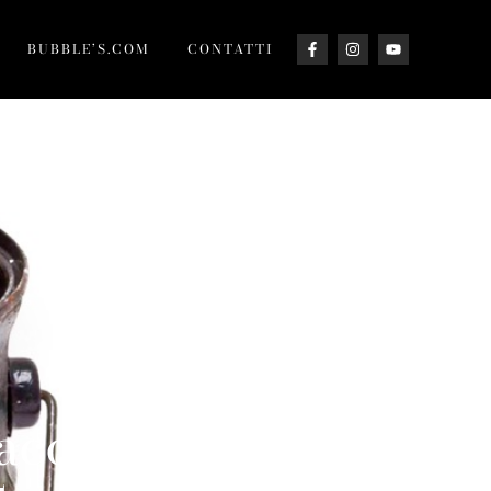
BUBBLE’S.COM
CONTATTI
iacorta DOCG