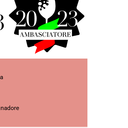
va
gnadore