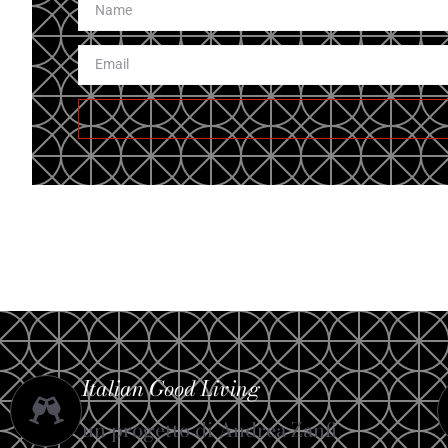
Italian Good Living
un progetto di Andrea Zanfi