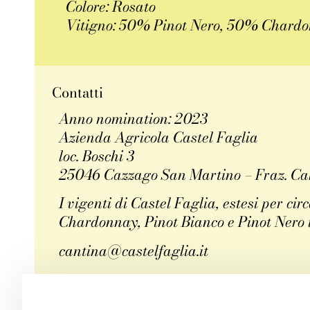
Colore: Rosato
Vitigno: 50% Pinot Nero, 50% Chard
Contatti
Anno nomination: 2023
Azienda Agricola Castel Faglia
loc. Boschi 3
25046 Cazzago San Martino – Fraz. Cal
I vigenti di Castel Faglia, estesi per c
Chardonnay, Pinot Bianco e Pinot Nero 
cantina@castelfaglia.it
FACEBOOK
TWITT