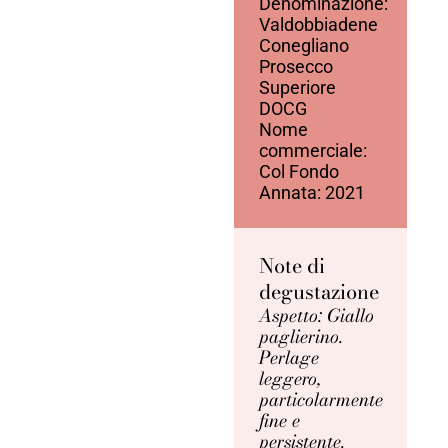
Denominazione:
Valdobbiadene
Conegliano
Prosecco
Superiore
DOCG
Nome
commerciale:
Col Fondo
Annata: 2021
Note di
degustazione
Aspetto: Giallo
paglierino.
Perlage
leggero,
particolarmente
fine e
persistente.