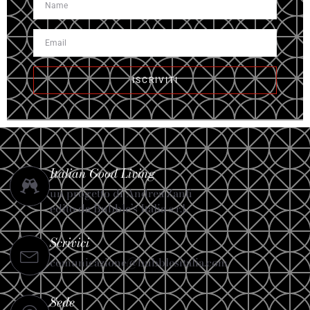
ISCRIVITI
Italian Good Living
un progetto di Andrea Zanfi
edito da Bubble’s Italia s.r.l.
Scrivici
comunicazione@bubblesitalia.com
Sede