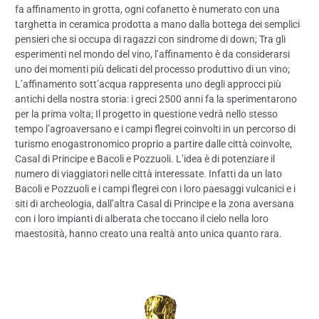
fa affinamento in grotta, ogni cofanetto è numerato con una
targhetta in ceramica prodotta a mano dalla bottega dei semplici
pensieri che si occupa di ragazzi con sindrome di down; Tra gli
esperimenti nel mondo del vino, l’affinamento è da considerarsi
uno dei momenti più delicati del processo produttivo di un vino;
L’affinamento sott’acqua rappresenta uno degli approcci più
antichi della nostra storia: i greci 2500 anni fa la sperimentarono
per la prima volta; Il progetto in questione vedrà nello stesso
tempo l’agroaversano e i campi flegrei coinvolti in un percorso di
turismo enogastronomico proprio a partire dalle città coinvolte,
Casal di Principe e Bacoli e Pozzuoli. L’idea è di potenziare il
numero di viaggiatori nelle città interessate. Infatti da un lato
Bacoli e Pozzuoli e i campi flegrei con i loro paesaggi vulcanici e i
siti di archeologia, dall’altra Casal di Principe e la zona aversana
con i loro impianti di alberata che toccano il cielo nella loro
maestosità, hanno creato una realtà anto unica quanto rara.