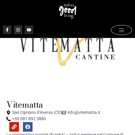
Vitematta
Maggio 21, 2024
Vitematta
San Cipriano d’Aversa (CE)
info@vitematta.it
+39 081 892 3880
La cooperativa sociale “Eureka” – onlus gestisce nel Comune di