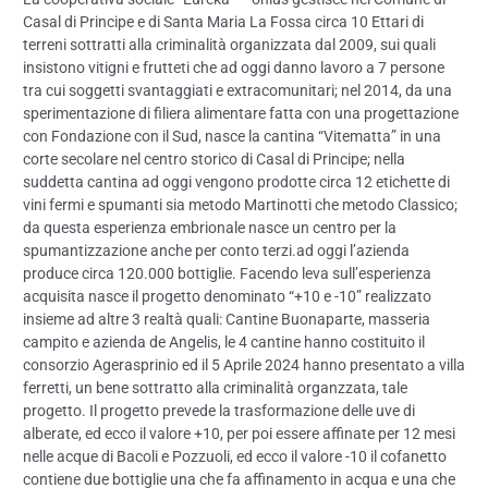
Casal di Principe e di Santa Maria La Fossa circa 10 Ettari di
terreni sottratti alla criminalità organizzata dal 2009, sui quali
insistono vitigni e frutteti che ad oggi danno lavoro a 7 persone
tra cui soggetti svantaggiati e extracomunitari; nel 2014, da una
sperimentazione di filiera alimentare fatta con una progettazione
con Fondazione con il Sud, nasce la cantina “Vitematta” in una
corte secolare nel centro storico di Casal di Principe; nella
suddetta cantina ad oggi vengono prodotte circa 12 etichette di
vini fermi e spumanti sia metodo Martinotti che metodo Classico;
da questa esperienza embrionale nasce un centro per la
spumantizzazione anche per conto terzi.ad oggi l’azienda
produce circa 120.000 bottiglie. Facendo leva sull’esperienza
acquisita nasce il progetto denominato “+10 e -10” realizzato
insieme ad altre 3 realtà quali: Cantine Buonaparte, masseria
campito e azienda de Angelis, le 4 cantine hanno costituito il
consorzio Agerasprinio ed il 5 Aprile 2024 hanno presentato a villa
ferretti, un bene sottratto alla criminalità organzzata, tale
progetto. Il progetto prevede la trasformazione delle uve di
alberate, ed ecco il valore +10, per poi essere affinate per 12 mesi
nelle acque di Bacoli e Pozzuoli, ed ecco il valore -10 il cofanetto
contiene due bottiglie una che fa affinamento in acqua e una che