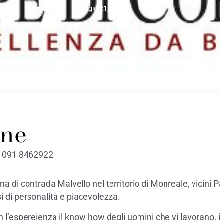
Maggio 21, 2024
one
 091 8462922
ina di contrada Malvello nel territorio di Monreale, vicini P
i di personalità e piacevolezza.
l’espereienza il know how degli uomini che vi lavorano, 