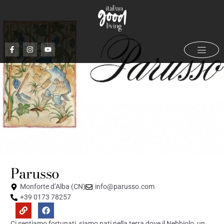
Parusso
Giugno 10, 2021
Parusso
Monforte d’Alba (CN)
info@parusso.com
+39 0173 78257
Ci sentiamo fortunati, siamo nati nella terra dove il Nebbiolo, un