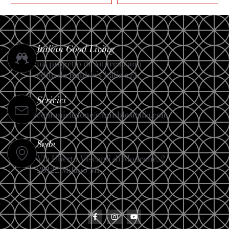
Italian Good Living
un progetto di Andrea Zanfi
edito da Bubble’s Italia s.r.l.
Scrivici
comunicazione@bubblesitalia.com
Sede
Via Uberto Visconti di Modrone, 2
20122 Milano MI