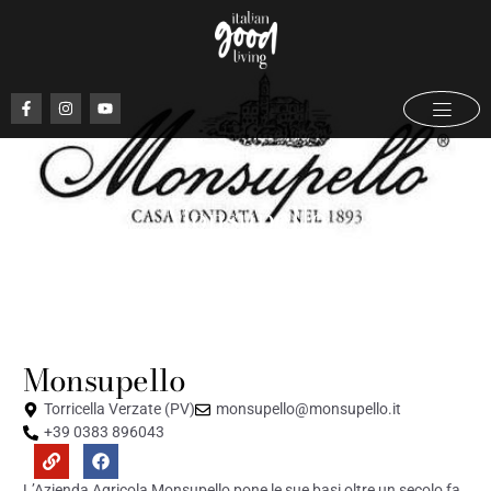
Monsupello
Maggio 16, 2022
Monsupello
Torricella Verzate (PV)
monsupello@monsupello.it
+39 0383 896043
L’Azienda Agricola Monsupello pone le sue basi oltre un secolo fa,