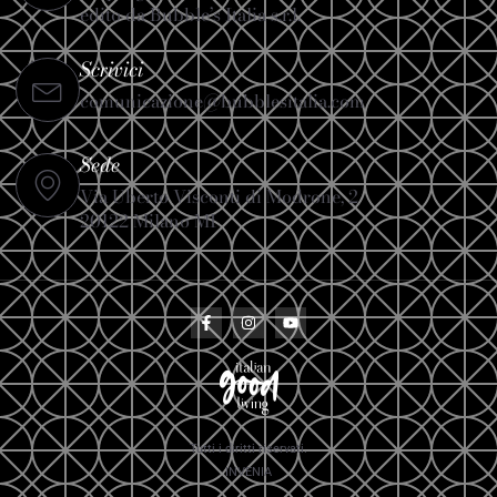
edito da Bubble’s Italia s.r.l.
Scrivici
comunicazione@bubblesitalia.com
Sede
Via Uberto Visconti di Modrone, 2
20122 Milano MI
Tutti i diritti riservati.
INVENIA