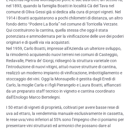
nel 1893, quando la famiglia Boatti in località Cà del Tava nel
comune di Oliva Gessi già si dedica alla cura di propri vigneti. Nel
1914 i Boatti acquistarono a pochi chilometri di distanza, un altro
fondo detto “Podere La Borla” nel comune di Torricella Verzate.
Qui costituirono la cantina, quella stessa che oggi è stata
potenziata e ammodernata per la vinificazione delle uve dei poderi
originari e di quelli via via acquistati.
Nel 1959, Carlo Boatti, impresse all’Azienda un ulteriore sviluppo,
la rimodernò acquisendo nuovi terreni nei comuni di Casteggio,
Redavalle, Pietra de’ Giorgi, ridisegnò la struttura varietale con
l’introduzione di nuovi vitigni, attuò nuove strutture di cantina,
realizzò un moderno impianto di vinificazione, imbottigliamento e
stoccaggio dei vini. Oggi la Monsupello è gestita dagli Eredi di
Carlo, la moglie Carla e i figli Pierangelo e Laura Boatti, affiancati
da un preparato staff tecnico in vigneto e cantina coordinato
dall’Enologo Marco Bertelegni.
I 50 ettari di vigneti di proprietà, coltivati per avere basse rese di
uva ad ettaro, la vendemmia manuale esclusivamente in cassetta,
le rese uva/vino inferiori al 55% sono l’impegno che ci poniamo per
presentare vini strutturati ed armonici che possano dare al