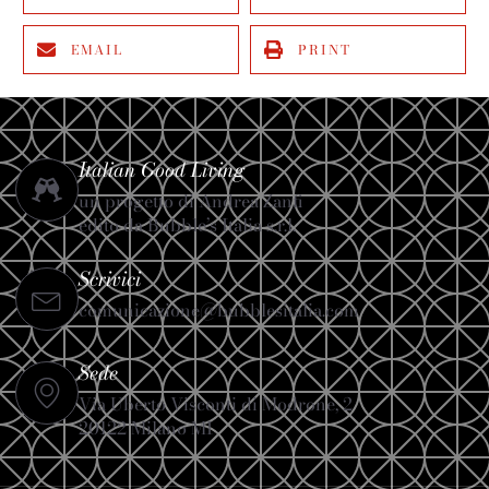
EMAIL
PRINT
Italian Good Living
un progetto di Andrea Zanfi
edito da Bubble’s Italia s.r.l.
Scrivici
comunicazione@bubblesitalia.com
Sede
Via Uberto Visconti di Modrone, 2
20122 Milano MI