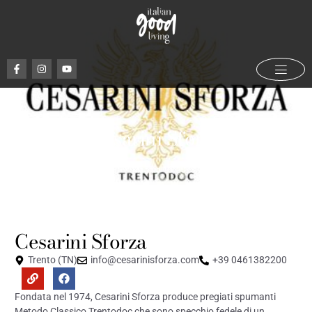
Cesarini Sforza
Maggio 16, 2023
Cesarini Sforza
Trento (TN)
info@cesarinisforza.com
+39 0461382200
Fondata nel 1974, Cesarini Sforza produce pregiati spumanti
Metodo Classico Trentodoc che sono specchio fedele di un